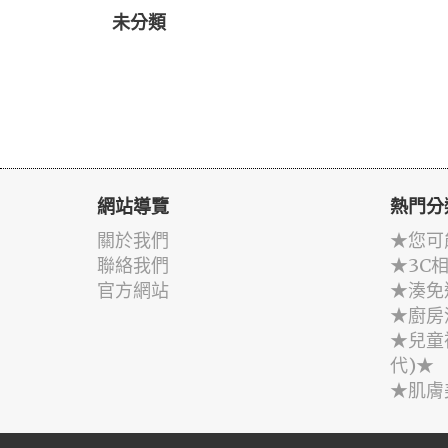
未分類
網站導覽
熱門分
關於我們
★您可
聯絡我們
★3C
官方網站
★湊免
★廚房
★兒童
代)★
★肌膚