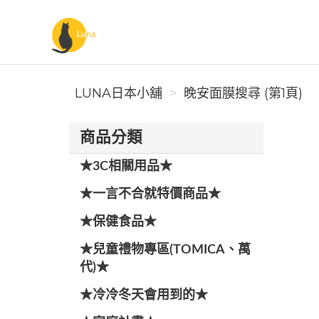
Luna日本小舖
LUNA日本小舖
晚安面膜搜尋 (第1頁)
商品分類
★3C相關用品★
★一言不合就特價商品★
★保健食品★
★兒童禮物專區(TOMICA、萬
代)★
★冷冷冬天會用到的★