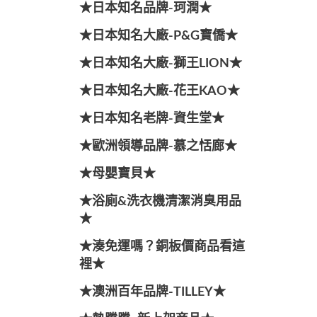
★日本知名品牌-珂潤★
★日本知名大廠-P&G寶僑★
★日本知名大廠-獅王LION★
★日本知名大廠-花王KAO★
★日本知名老牌-資生堂★
★歐洲領導品牌-慕之恬廊★
★母嬰寶貝★
★浴廁&洗衣機清潔消臭用品
★
★湊免運嗎？銅板價商品看這
裡★
★澳洲百年品牌-TILLEY★