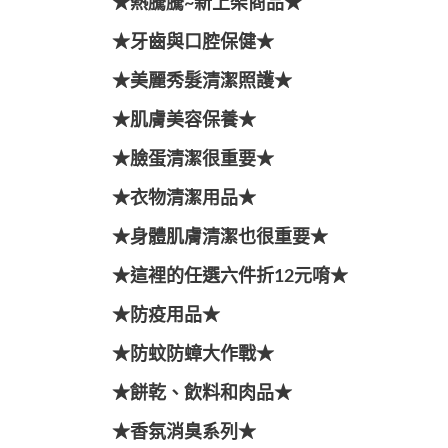
★熱騰騰~新上架商品★
★牙齒與口腔保健★
★美麗秀髮清潔照護★
★肌膚美容保養★
★臉蛋清潔很重要★
★衣物清潔用品★
★身體肌膚清潔也很重要★
★這裡的任選六件折12元唷★
★防疫用品★
★防蚊防蟑大作戰★
★餅乾、飲料和肉品★
★香氛消臭系列★