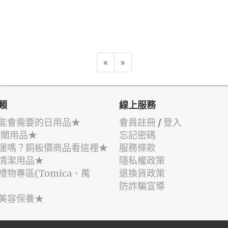
«
»
類
線上服務
能會需要的日用品★
會員註冊
/
登入
相關用品★
忘記密碼
運嗎？銅板價商品看這裡★
服務條款
清潔用品★
隱私權政策
禮物專區(Tomica、萬
退換貨政策
防詐騙宣導
美容保養★