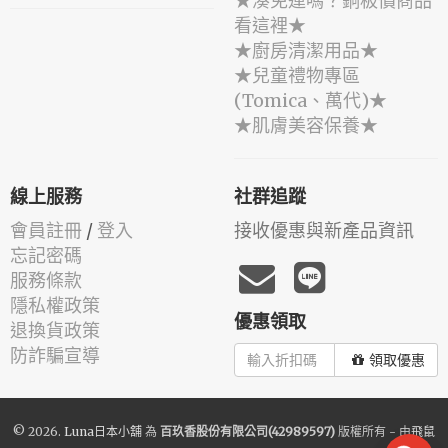
★湊免運嗎？銅板價商品
看這裡★
★廚房清潔用品★
★兒童禮物專區
(Tomica、萬代)★
★肌膚美容保養★
線上服務
社群追蹤
會員註冊
/
登入
接收優惠與新產品資訊
忘記密碼
服務條款
隱私權政策
優惠領取
退換貨政策
防詐騙宣導
領取優惠
© 2026.
Luna日本小舖
為
百玖香股份有限公司(42989597)
版權所有 - 由
飛鼠