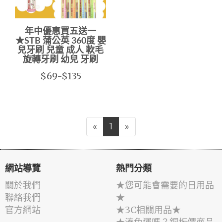
年中優惠買五送一
★STB 蒲公英 360度 嬰
兒牙刷 兒童 成人 軟毛
旋轉牙刷 幼兒 牙刷
$69-$135
«
1
»
網站導覽
熱門分類
關於我們
★您可能會需要的日用品
聯絡我們
★
官方網站
★3C相關用品★