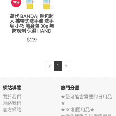
萬代 BANDAI 麵包超
人 攜帶式洗手液 洗手
皂 小巧 隨身包 30g 無
防腐劑 保濕 HAND
$119
«
1
»
網站導覽
熱門分類
關於我們
★您可能會需要的日用品
聯絡我們
★
官方網站
★3C相關用品★