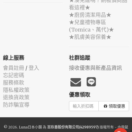
★湊免運嗎？銅板價商品
看這裡★
★廚房清潔用品★
★兒童禮物專區
(Tomica、萬代)★
★肌膚美容保養★
線上服務
社群追蹤
會員註冊
/
登入
接收優惠與新產品資訊
忘記密碼
服務條款
隱私權政策
優惠領取
退換貨政策
防詐騙宣導
領取優惠
© 2026.
Luna日本小舖
為
百玖香股份有限公司(42989597)
版權所有 - 由
飛鼠