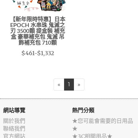
【新年限時特惠】日本
EPOCH 水串珠 鬼滅之
刃 3500顆 提盒裝 補充
盒 豪華補充包 鬼滅 吊
飾補充包 710顆
$461-$1,332
«
1
»
網站導覽
熱門分類
關於我們
★您可能會需要的日用品
聯絡我們
★
官方網站
★3C相關用品★