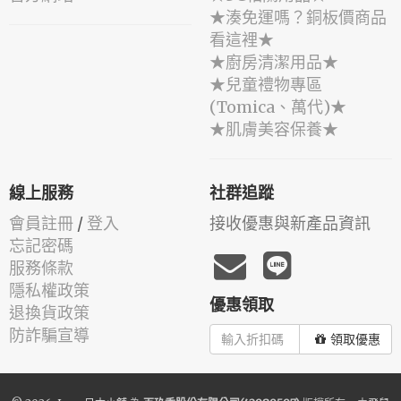
★湊免運嗎？銅板價商品
看這裡★
★廚房清潔用品★
★兒童禮物專區
(Tomica、萬代)★
★肌膚美容保養★
線上服務
社群追蹤
會員註冊
/
登入
接收優惠與新產品資訊
忘記密碼
服務條款
隱私權政策
優惠領取
退換貨政策
防詐騙宣導
領取優惠