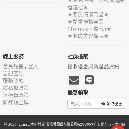
★湊免運嗎？銅板價商品
看這裡★
★廚房清潔用品★
★兒童禮物專區
(Tomica、萬代)★
★肌膚美容保養★
線上服務
社群追蹤
會員註冊
/
登入
接收優惠與新產品資訊
忘記密碼
服務條款
隱私權政策
優惠領取
退換貨政策
防詐騙宣導
領取優惠
© 2026.
Luna日本小舖
為
百玖香股份有限公司(42989597)
版權所有 - 由
飛鼠