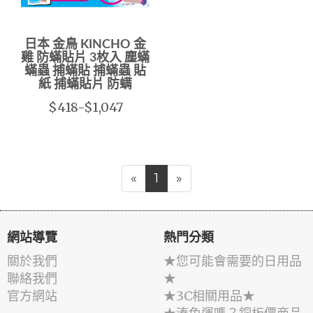
日本 金鳥 KINCHO 金
雞 防蟎貼片 3枚入 塵蟎
蟎蟲 捕蟎貼 捕蟎蟲 貼
紙 捕蟎貼片 防螨
$418-$1,047
«
1
»
網站導覽
熱門分類
關於我們
★您可能會需要的日用品
聯絡我們
★
官方網站
★3C相關用品★