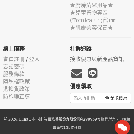
★廚房清潔用品★
★兒童禮物專區
(Tomica、萬代)★
★肌膚美容保養★
線上服務
社群追蹤
會員註冊
/
登入
接收優惠與新產品資訊
忘記密碼
服務條款
隱私權政策
優惠領取
退換貨政策
防詐騙宣導
領取優惠
© 2026.
Luna日本小舖
為
百玖香股份有限公司(42989597)
版權所有 - 由
飛鼠
電商雲端服務
建置