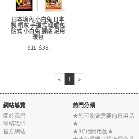
日本境內 小白兔 日本
製 桐灰 手握式 暖暖包
貼式 小白兔 腳底 足用
暖包
$11-$38
«
1
»
網站導覽
熱門分類
關於我們
★您可能會需要的日用品
聯絡我們
★
官方網站
★3C相關用品★