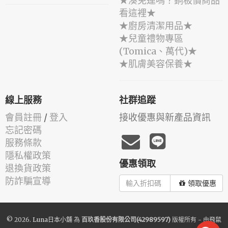
★湊免運嗎？銅板價商品
看這裡★
★廚房清潔用品★
★兒童禮物專區
(Tomica、萬代)★
★肌膚美容保養★
線上服務
社群追蹤
會員註冊
/
登入
接收優惠與新產品資訊
忘記密碼
服務條款
隱私權政策
優惠領取
退換貨政策
防詐騙宣導
領取優惠
© 2026.
Luna日本小舖
為
百玖香股份有限公司(42989597)
版權所有 - 由
飛鼠