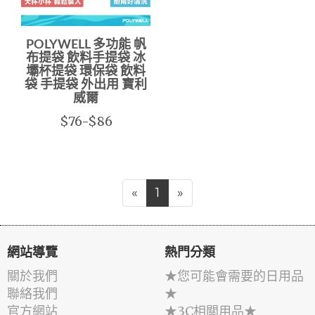
POLYWELL 多功能 帆
布提袋 飲料手提袋 冰
壩杯提袋 環保袋 飲料
袋 手提袋 外出用 寶利
威爾
$76-$86
«
1
»
網站導覽
熱門分類
關於我們
★您可能會需要的日用品
聯絡我們
★
官方網站
★3C相關用品★