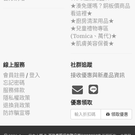
★湊免運嗎？銅板價商品
看這裡★
★廚房清潔用品★
★兒童禮物專區
(Tomica、萬代)★
★肌膚美容保養★
線上服務
社群追蹤
會員註冊
/
登入
接收優惠與新產品資訊
忘記密碼
服務條款
隱私權政策
優惠領取
退換貨政策
防詐騙宣導
領取優惠