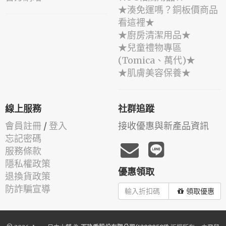
★湊免運嗎？銅板價商品
看這裡★
★廚房清潔用品★
★兒童禮物專區
(Tomica、萬代)★
★肌膚美容保養★
線上服務
社群追蹤
會員註冊
/
登入
接收優惠與新產品資訊
忘記密碼
服務條款
隱私權政策
優惠領取
退換貨政策
防詐騙宣導
領取優惠