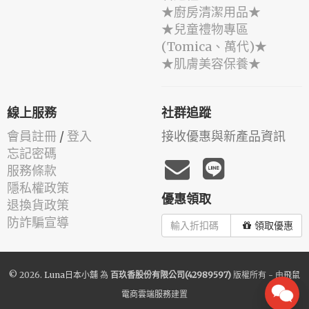
★廚房清潔用品★
★兒童禮物專區
(Tomica、萬代)★
★肌膚美容保養★
線上服務
社群追蹤
會員註冊
/
登入
接收優惠與新產品資訊
忘記密碼
服務條款
隱私權政策
優惠領取
退換貨政策
防詐騙宣導
領取優惠
© 2026.
Luna日本小舖
為
百玖香股份有限公司(42989597)
版權所有 - 由
飛鼠
電商雲端服務
建置