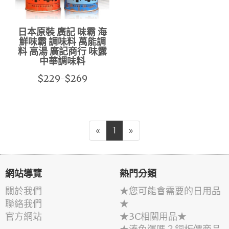
日本原裝 廣記 味霸 海
鮮味霸 調味料 萬能調
料 高湯 廣記商行 味露
中華調味料
$229-$269
«
1
»
網站導覽
熱門分類
關於我們
★您可能會需要的日用品
聯絡我們
★
官方網站
★3C相關用品★