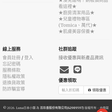
★湊免運嗎？銅板價商品
看這裡★
★廚房清潔用品★
★兒童禮物專區
(Tomica、萬代)★
★肌膚美容保養★
線上服務
社群追蹤
會員註冊
/
登入
接收優惠與新產品資訊
忘記密碼
服務條款
隱私權政策
優惠領取
退換貨政策
防詐騙宣導
領取優惠
© 2026.
Luna日本小舖
為
百玖香股份有限公司(42989597)
版權所有 - 由
飛鼠