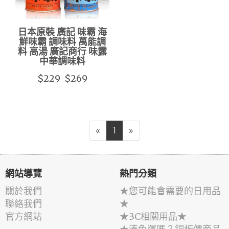
日本原裝 廣記 味霸 海
鮮味霸 調味料 萬能調
料 高湯 廣記商行 味露
中華調味料
$229-$269
«
1
»
網站導覽
熱門分類
關於我們
★您可能會需要的日用品
聯絡我們
★
官方網站
★3C相關用品★