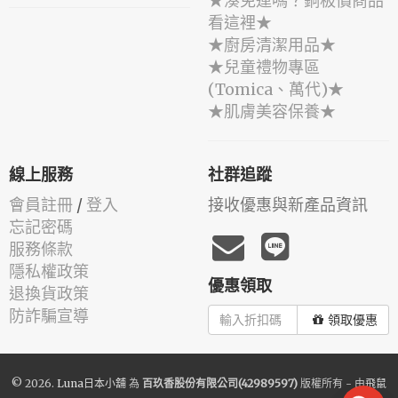
★湊免運嗎？銅板價商品
看這裡★
★廚房清潔用品★
★兒童禮物專區
(Tomica、萬代)★
★肌膚美容保養★
線上服務
社群追蹤
會員註冊
/
登入
接收優惠與新產品資訊
忘記密碼
服務條款
隱私權政策
優惠領取
退換貨政策
防詐騙宣導
領取優惠
© 2026.
Luna日本小舖
為
百玖香股份有限公司(42989597)
版權所有 - 由
飛鼠