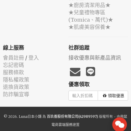
★廚房清潔用品★
★兒童禮物專區
(Tomica、萬代)★
★肌膚美容保養★
線上服務
社群追蹤
會員註冊
/
登入
接收優惠與新產品資訊
忘記密碼
服務條款
隱私權政策
優惠領取
退換貨政策
防詐騙宣導
領取優惠
© 2026.
Luna日本小舖
為
百玖香股份有限公司(42989597)
版權所有 - 由
飛鼠
電商雲端服務
建置