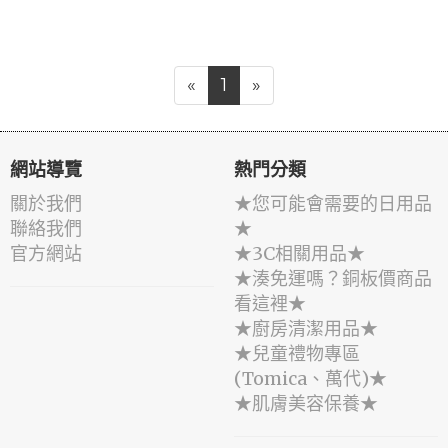
«
1
»
網站導覽
熱門分類
關於我們
★您可能會需要的日用品
聯絡我們
★
官方網站
★3C相關用品★
★湊免運嗎？銅板價商品
看這裡★
★廚房清潔用品★
★兒童禮物專區
(Tomica、萬代)★
★肌膚美容保養★