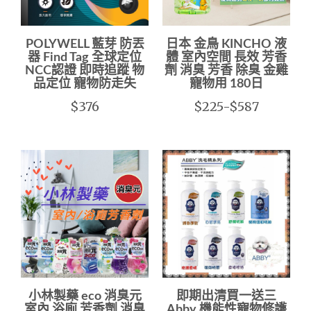
POLYWELL 藍芽 防丟
日本 金鳥 KINCHO 液
器 Find Tag 全球定位
體 室內空間 長效 芳香
NCC認證 即時追蹤 物
劑 消臭 芳香 除臭 金雞
品定位 寵物防走失
寵物用 180日
$376
$225-$587
小林製藥 eco 消臭元
即期出清買一送三
室內 浴廁 芳香劑 消臭
Abby 機能性寵物修護