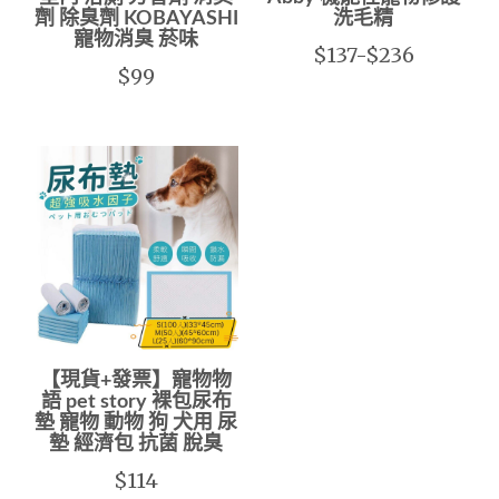
劑 除臭劑 KOBAYASHI
洗毛精
寵物消臭 菸味
$137-$236
$99
【現貨+發票】寵物物
語 pet story 裸包尿布
墊 寵物 動物 狗 犬用 尿
墊 經濟包 抗菌 脫臭
$114