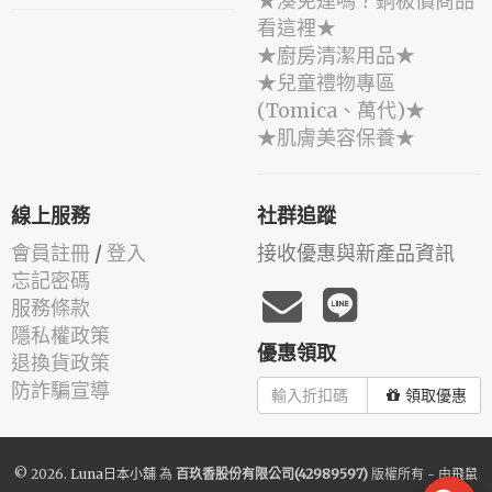
★湊免運嗎？銅板價商品
看這裡★
★廚房清潔用品★
★兒童禮物專區
(Tomica、萬代)★
★肌膚美容保養★
線上服務
社群追蹤
會員註冊
/
登入
接收優惠與新產品資訊
忘記密碼
服務條款
隱私權政策
優惠領取
退換貨政策
防詐騙宣導
領取優惠
© 2026.
Luna日本小舖
為
百玖香股份有限公司(42989597)
版權所有 - 由
飛鼠