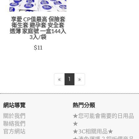
享愛 CP值最高 保險套
衛生套 避孕套 安全套
透薄 家庭號 一盒144入
3入/袋
$11
«
1
»
網站導覽
熱門分類
關於我們
★您可能會需要的日用品
聯絡我們
★
官方網站
★3C相關用品★