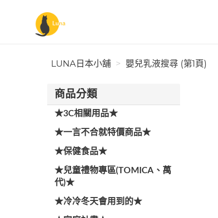
Luna日本小舖
LUNA日本小舖
嬰兒乳液搜尋 (第1頁)
商品分類
★3C相關用品★
★一言不合就特價商品★
★保健食品★
★兒童禮物專區(TOMICA、萬
代)★
★冷冷冬天會用到的★