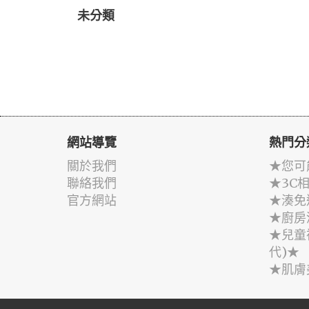
未分類
網站導覽
熱門分
關於我們
★您可
聯絡我們
★3C
官方網站
★湊免
★廚房
★兒童
代)★
★肌膚