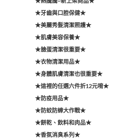
★熱騰騰~新上架商品★
★牙齒與口腔保健★
★美麗秀髮清潔照護★
★肌膚美容保養★
★臉蛋清潔很重要★
★衣物清潔用品★
★身體肌膚清潔也很重要★
★這裡的任選六件折12元唷★
★防疫用品★
★防蚊防蟑大作戰★
★餅乾、飲料和肉品★
★香氛消臭系列★