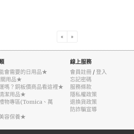
«
»
類
線上服務
能會需要的日用品★
會員註冊
/
登入
相關用品★
忘記密碼
運嗎？銅板價商品看這裡★
服務條款
清潔用品★
隱私權政策
禮物專區(Tomica、萬
退換貨政策
防詐騙宣導
美容保養★