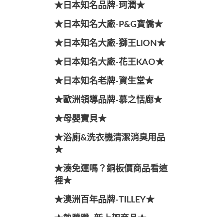
★日本知名品牌-珂潤★
★日本知名大廠-P&G寶僑★
★日本知名大廠-獅王LION★
★日本知名大廠-花王KAO★
★日本知名老牌-資生堂★
★歐洲領導品牌-慕之恬廊★
★母嬰寶貝★
★浴廁&洗衣機清潔消臭用品
★
★湊免運嗎？銅板價商品看這
裡★
★澳洲百年品牌-TILLEY★