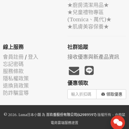
★廚房清潔用品★
★兒童禮物專區
(Tomica、萬代)★
★肌膚美容保養★
線上服務
社群追蹤
會員註冊
/
登入
接收優惠與新產品資訊
忘記密碼
服務條款
隱私權政策
優惠領取
退換貨政策
防詐騙宣導
領取優惠
© 2026.
Luna日本小舖
為
百玖香股份有限公司(42989597)
版權所有 - 由
飛鼠
電商雲端服務
建置