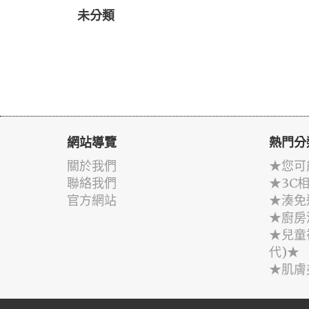
未分類
網站導覽
熱門分
關於我們
★您可
聯絡我們
★3C
官方網站
★湊免
★廚房
★兒童
代)★
★肌膚