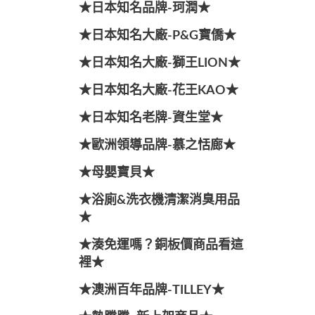
★日本知名品牌-珂潤★
★日本知名大廠-P&G寶僑★
★日本知名大廠-獅王LION★
★日本知名大廠-花王KAO★
★日本知名老牌-資生堂★
★歐洲領導品牌-慕之恬廊★
★母嬰寶貝★
★浴廁&洗衣機清潔消臭用品
★
★湊免運嗎？銅板價商品看這
裡★
★澳洲百年品牌-TILLEY★