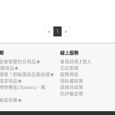
«
1
»
類
線上服務
能會需要的日用品★
會員註冊
/
登入
相關用品★
忘記密碼
運嗎？銅板價商品看這裡★
服務條款
清潔用品★
隱私權政策
禮物專區(Tomica、萬
退換貨政策
防詐騙宣導
美容保養★