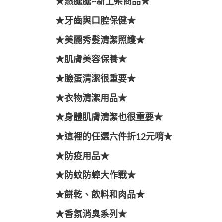
★熱騰騰~新上架商品★
★牙齒與口腔保健★
★美麗秀髮清潔照護★
★肌膚美容保養★
★臉蛋清潔很重要★
★衣物清潔用品★
★身體肌膚清潔也很重要★
★這裡的任選六件折12元唷★
★防疫用品★
★防蚊防蟑大作戰★
★餅乾、飲料和肉品★
★香氛消臭系列★