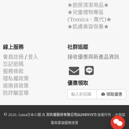
★廚房清潔用品★
★兒童禮物專區
(Tomica、萬代)★
★肌膚美容保養★
線上服務
社群追蹤
會員註冊
/
登入
接收優惠與新產品資訊
忘記密碼
服務條款
隱私權政策
優惠領取
退換貨政策
防詐騙宣導
領取優惠
© 2026.
Luna日本小舖
為
百玖香股份有限公司(42989597)
版權所有 - 由
飛鼠
電商雲端服務
建置