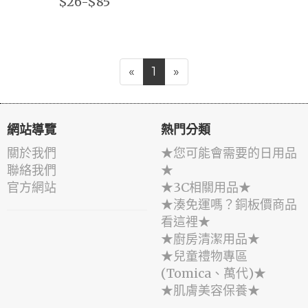
$26-$85
«
1
»
網站導覽
熱門分類
關於我們
★您可能會需要的日用品
聯絡我們
★
官方網站
★3C相關用品★
★湊免運嗎？銅板價商品
看這裡★
★廚房清潔用品★
★兒童禮物專區
(Tomica、萬代)★
★肌膚美容保養★