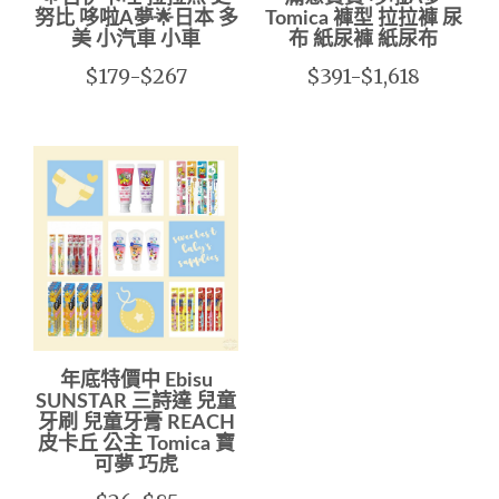
努比 哆啦A夢🌟日本 多
Tomica 褲型 拉拉褲 尿
美 小汽車 小車
布 紙尿褲 紙尿布
$179-$267
$391-$1,618
年底特價中 Ebisu
SUNSTAR 三詩達 兒童
牙刷 兒童牙膏 REACH
皮卡丘 公主 Tomica 寶
可夢 巧虎