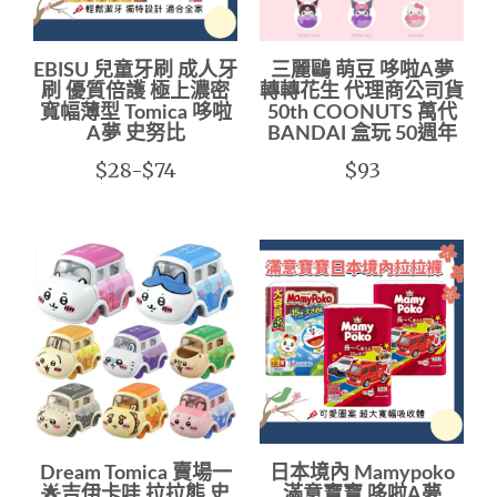
EBISU 兒童牙刷 成人牙
三麗鷗 萌豆 哆啦A夢
刷 優質倍護 極上濃密
轉轉花生 代理商公司貨
寬幅薄型 Tomica 哆啦
50th COONUTS 萬代
A夢 史努比
BANDAI 盒玩 50週年
$28-$74
$93
Dream Tomica 賣場一
日本境內 Mamypoko
🌟吉伊卡哇 拉拉熊 史
滿意寶寶 哆啦A夢