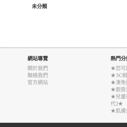
未分類
網站導覽
熱門分
關於我們
★您可
聯絡我們
★3C
官方網站
★湊免
★廚房
★兒童
代)★
★肌膚