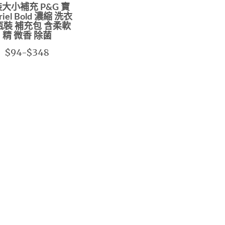
大小補充 P&G 寶
riel Bold 濃縮 洗衣
瓶裝 補充包 含柔軟
精 微香 除菌
$94-$348