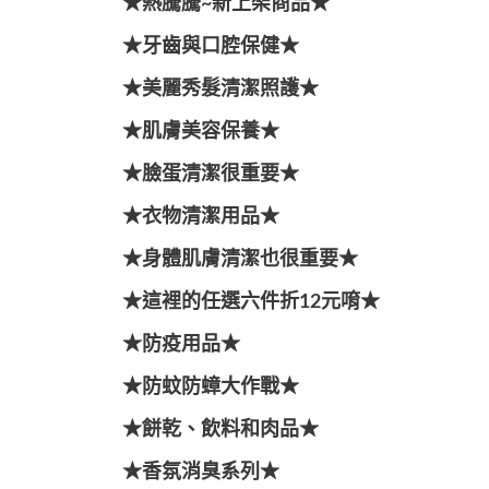
★熱騰騰~新上架商品★
★牙齒與口腔保健★
★美麗秀髮清潔照護★
★肌膚美容保養★
★臉蛋清潔很重要★
★衣物清潔用品★
★身體肌膚清潔也很重要★
★這裡的任選六件折12元唷★
★防疫用品★
★防蚊防蟑大作戰★
★餅乾、飲料和肉品★
★香氛消臭系列★