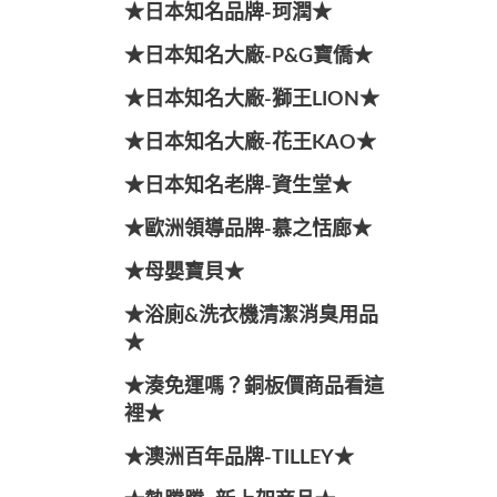
★日本知名品牌-珂潤★
★日本知名大廠-P&G寶僑★
★日本知名大廠-獅王LION★
★日本知名大廠-花王KAO★
★日本知名老牌-資生堂★
★歐洲領導品牌-慕之恬廊★
★母嬰寶貝★
★浴廁&洗衣機清潔消臭用品
★
★湊免運嗎？銅板價商品看這
裡★
★澳洲百年品牌-TILLEY★