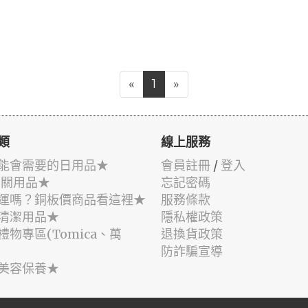
«
1
»
類
線上服務
能會需要的日用品★
會員註冊
/
登入
相關用品★
忘記密碼
運嗎？銅板價商品看這裡★
服務條款
清潔用品★
隱私權政策
禮物專區(Tomica、萬
退換貨政策
防詐騙宣導
美容保養★