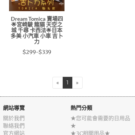
Dream Tomica 賣場四
🌟宮崎駿 龍貓 天空之
城 千尋 卡西法🌟日本
多美 小汽車 小車 吉卜
力
$299-$339
«
1
»
網站導覽
熱門分類
關於我們
★您可能會需要的日用品
聯絡我們
★
官方網站
★3C相關用品★