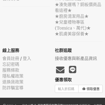
★湊免運嗎？銅板價商品
看這裡★
★廚房清潔用品★
★兒童禮物專區
(Tomica、萬代)★
★肌膚美容保養★
線上服務
社群追蹤
會員註冊
/
登入
接收優惠與新產品資訊
忘記密碼
服務條款
隱私權政策
優惠領取
退換貨政策
防詐騙宣導
領取優惠