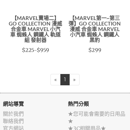
【MARVEL賣場二】
【MARVEL第一~第三
GO COLLECTION 漫威
彈】GO COLLECTION
合金車 MARVEL 小汽
漫威 合金車 MARVEL
車 蜘蛛人 鋼鐵人 軌道
小汽車 蜘蛛人 鋼鐵人
組 發射器
黑豹
$225-$959
$299
«
1
»
網站導覽
熱門分類
關於我們
★您可能會需要的日用品
聯絡我們
★
官方網站
★3C相關用品★