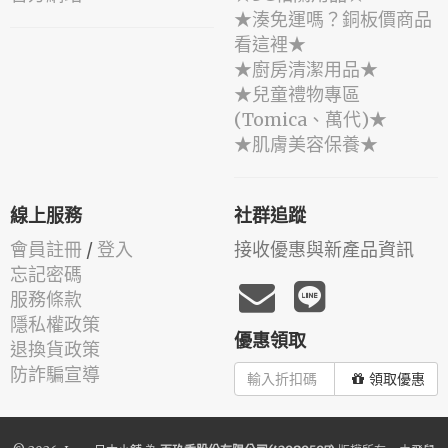
★湊免運嗎？銅板價商品
看這裡★
★廚房清潔用品★
★兒童禮物專區
(Tomica、萬代)★
★肌膚美容保養★
線上服務
社群追蹤
會員註冊
/
登入
接收優惠與新產品資訊
忘記密碼
服務條款
隱私權政策
優惠領取
退換貨政策
防詐騙宣導
領取優惠