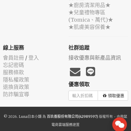
★廚房清潔用品★
★兒童禮物專區
(Tomica、萬代)★
★肌膚美容保養★
線上服務
社群追蹤
會員註冊
/
登入
接收優惠與新產品資訊
忘記密碼
服務條款
隱私權政策
優惠領取
退換貨政策
防詐騙宣導
領取優惠
© 2026.
Luna日本小舖
為
百玖香股份有限公司(42989597)
版權所有 - 由
飛鼠
電商雲端服務
建置