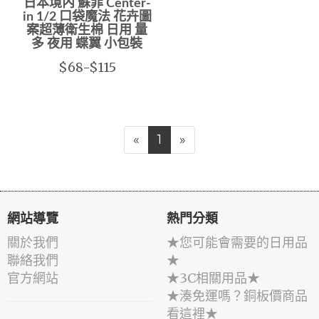
日本境內 蘇菲 Center-
in 1/2 口袋魔法 花卉圖
案超薄衛生棉 日用 量
多 夜用 蝶翼 小包裝
$68-$115
«
1
»
網站導覽
熱門分類
關於我們
★您可能會需要的日用品
聯絡我們
★
官方網站
★3C相關用品★
★湊免運嗎？銅板價商品
看這裡★