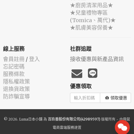
★廚房清潔用品★
★兒童禮物專區
(Tomica、萬代)★
★肌膚美容保養★
線上服務
社群追蹤
會員註冊
/
登入
接收優惠與新產品資訊
忘記密碼
服務條款
隱私權政策
優惠領取
退換貨政策
防詐騙宣導
領取優惠
© 2026.
Luna日本小舖
為
百玖香股份有限公司(42989597)
版權所有 - 由
飛鼠
電商雲端服務
建置