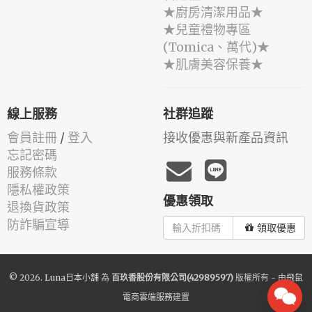
★廚房清潔用品★
★兒童禮物專區
(Tomica、萬代)★
★肌膚美容保養★
線上服務
社群追蹤
會員註冊
/
登入
接收優惠與新產品資訊
忘記密碼
服務條款
隱私權政策
優惠領取
退換貨政策
防詐騙宣導
領取優惠
© 2026.
Luna日本小舖
為
百玖香股份有限公司(42989597)
版權所有 - 由
飛鼠
電商雲端服務
建置