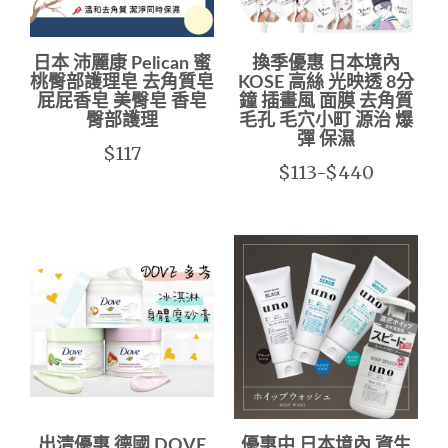
日本 沛麗康 Pelican 蜜
換季優惠 日本境內
桃臀部護理皂 去角質皂
KOSE 高絲 光映透 8分
屁屁香皂 美臀皂 香皂
鐘 插畫風 面膜 去角質
臀部護理
毛孔 毛穴小町 源治 爆
彈 保濕
$117
$113-$440
出清優惠 德國 DOVE
優惠中 日本境內 資生