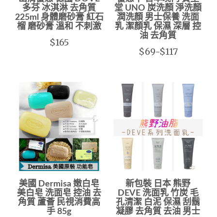
多芬 冰淇淋 去角質
堂 UNO 炭洗顏 淨洗顏
225ml 身體磨砂膏 紅石
潤洗顏 男士保養 洗面
榴 磨砂膏 溫和 不刺激
乳 潔顏乳 保濕 深層 控
油 去角質
$165
$69-$117
美國 Dermisa 嫩白皂
新包裝 日本 熊野
美白皂 洗面皂 控油 去
DEVE 洗面乳 竹炭 毛
角質 蘆薈 民視消費高
孔清潔 白泥 保濕 刮鬍
手 85g
凝膠 去角質 去油 男士