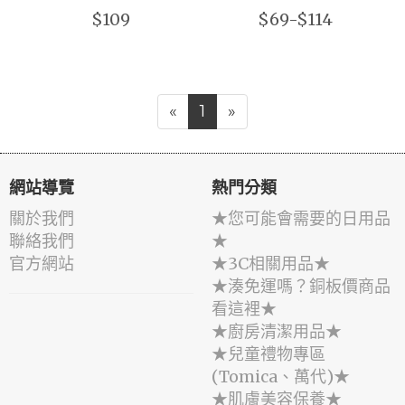
$109
$69-$114
«
1
»
網站導覽
熱門分類
關於我們
★您可能會需要的日用品
聯絡我們
★
官方網站
★3C相關用品★
★湊免運嗎？銅板價商品
看這裡★
★廚房清潔用品★
★兒童禮物專區
(Tomica、萬代)★
★肌膚美容保養★