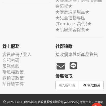
★湊免運嗎？銅板價商品
看這裡★
★廚房清潔用品★
★兒童禮物專區
(Tomica、萬代)★
★肌膚美容保養★
線上服務
社群追蹤
會員註冊
/
登入
接收優惠與新產品資訊
忘記密碼
服務條款
隱私權政策
優惠領取
退換貨政策
防詐騙宣導
領取優惠
© 2026.
Luna日本小舖
為
百玖香股份有限公司(42989597)
版權所有 - 由
飛鼠