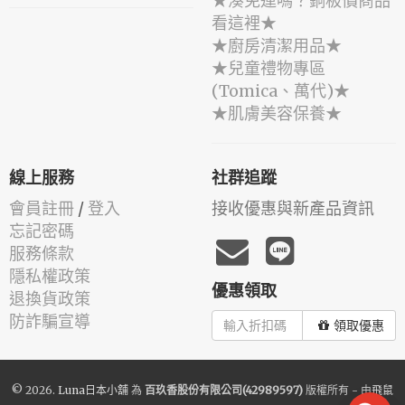
★湊免運嗎？銅板價商品
看這裡★
★廚房清潔用品★
★兒童禮物專區
(Tomica、萬代)★
★肌膚美容保養★
線上服務
社群追蹤
會員註冊
/
登入
接收優惠與新產品資訊
忘記密碼
服務條款
隱私權政策
優惠領取
退換貨政策
防詐騙宣導
領取優惠
© 2026.
Luna日本小舖
為
百玖香股份有限公司(42989597)
版權所有 - 由
飛鼠