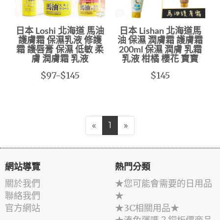
日本 Loshi 北海道 馬油
日本 Lishan 北海道馬
護膚霜 保濕乳液 修護
油 保濕 潤膚霜 護膚霜
霜 護唇膏 保濕 低敏 柔
200ml 保濕 潤膚 乳霜
膚 潤膚霜 乳液
乳液 柑橘 櫻花 寶寶
$97-$145
$145
«
1
»
網站導覽
熱門分類
關於我們
★您可能會需要的日用品
聯絡我們
★
官方網站
★3C相關用品★