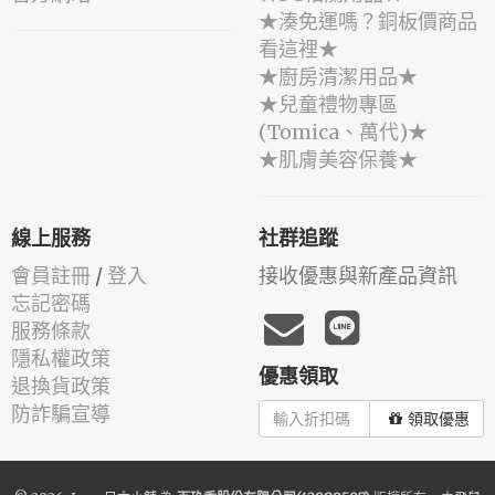
★湊免運嗎？銅板價商品
看這裡★
★廚房清潔用品★
★兒童禮物專區
(Tomica、萬代)★
★肌膚美容保養★
線上服務
社群追蹤
會員註冊
/
登入
接收優惠與新產品資訊
忘記密碼
服務條款
隱私權政策
優惠領取
退換貨政策
防詐騙宣導
領取優惠