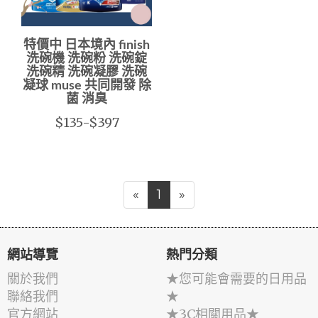
特價中 日本境內 finish
洗碗機 洗碗粉 洗碗錠
洗碗精 洗碗凝膠 洗碗
凝球 muse 共同開發 除
菌 消臭
$135-$397
«
1
»
網站導覽
熱門分類
關於我們
★您可能會需要的日用品
聯絡我們
★
官方網站
★3C相關用品★