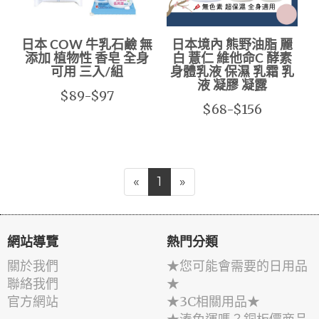
日本 COW 牛乳石鹼 無
日本境內 熊野油脂 麗
添加 植物性 香皂 全身
白 薏仁 維他命C 酵素
可用 三入/組
身體乳液 保濕 乳霜 乳
液 凝膠 凝露
$89-$97
$68-$156
«
1
»
網站導覽
熱門分類
關於我們
★您可能會需要的日用品
聯絡我們
★
官方網站
★3C相關用品★