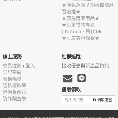
★湊免運嗎？銅板價商品
看這裡★
★廚房清潔用品★
★兒童禮物專區
(Tomica、萬代)★
★肌膚美容保養★
線上服務
社群追蹤
會員註冊
/
登入
接收優惠與新產品資訊
忘記密碼
服務條款
隱私權政策
優惠領取
退換貨政策
防詐騙宣導
領取優惠