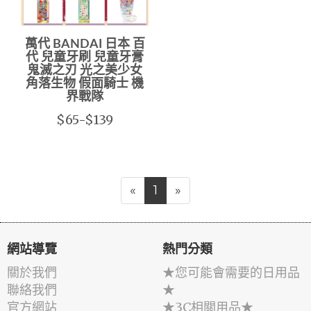
萬代 BANDAI 日本 百
代 兒童牙刷 兒童牙膏
鬼滅之刃 光之美少女
角落生物 假面騎士 機
界戰隊
$65-$139
«
1
»
網站導覽
熱門分類
關於我們
★您可能會需要的日用品
聯絡我們
★
官方網站
★3C相關用品★