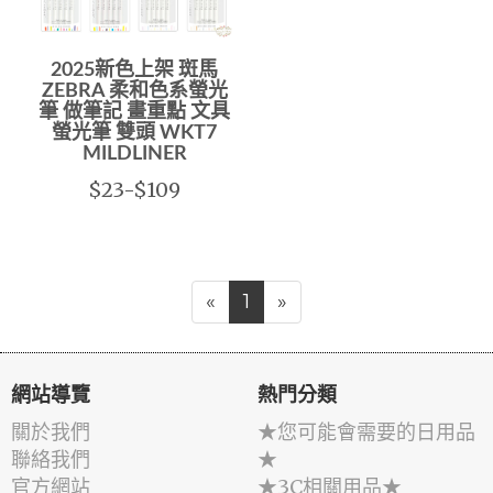
2025新色上架 斑馬
ZEBRA 柔和色系螢光
筆 做筆記 畫重點 文具
螢光筆 雙頭 WKT7
MILDLINER
$23-$109
«
1
»
網站導覽
熱門分類
關於我們
★您可能會需要的日用品
聯絡我們
★
官方網站
★3C相關用品★