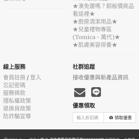
★湊免運嗎？銅板價商品
看這裡★
★廚房清潔用品★
★兒童禮物專區
(Tomica、萬代)★
★肌膚美容保養★
線上服務
社群追蹤
會員註冊
/
登入
接收優惠與新產品資訊
忘記密碼
服務條款
隱私權政策
優惠領取
退換貨政策
防詐騙宣導
領取優惠