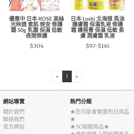
優惠中 日本 KOSE 高絲
日本 Loshi 北海道 馬油
光映透 素肌 晚安 修護
護膚霜 保濕乳液 修護
霜 50g 乳霜 保濕 低敏
霜 護唇膏 保濕 低敏 柔
夜間修護
膚 潤膚霜 乳液
$304
$97-$145
«
1
»
網站導覽
熱門分類
關於我們
★您可能會需要的日用品
聯絡我們
★
官方網站
★3C相關用品★