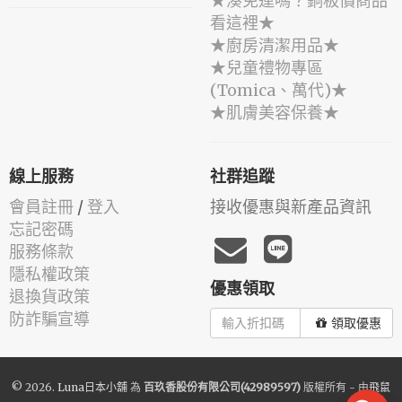
★湊免運嗎？銅板價商品
看這裡★
★廚房清潔用品★
★兒童禮物專區
(Tomica、萬代)★
★肌膚美容保養★
線上服務
社群追蹤
會員註冊
/
登入
接收優惠與新產品資訊
忘記密碼
服務條款
隱私權政策
優惠領取
退換貨政策
防詐騙宣導
領取優惠
© 2026.
Luna日本小舖
為
百玖香股份有限公司(42989597)
版權所有 - 由
飛鼠