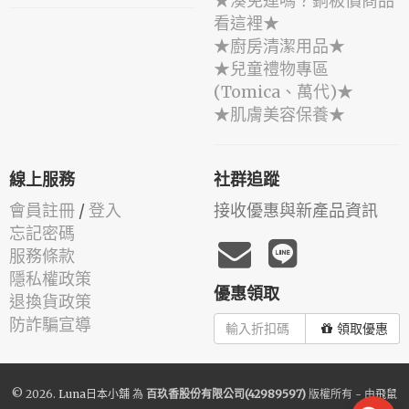
★湊免運嗎？銅板價商品
看這裡★
★廚房清潔用品★
★兒童禮物專區
(Tomica、萬代)★
★肌膚美容保養★
線上服務
社群追蹤
會員註冊
/
登入
接收優惠與新產品資訊
忘記密碼
服務條款
隱私權政策
優惠領取
退換貨政策
防詐騙宣導
領取優惠
© 2026.
Luna日本小舖
為
百玖香股份有限公司(42989597)
版權所有 - 由
飛鼠