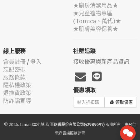
★廚房清潔用品★
★兒童禮物專區
(Tomica、萬代)★
★肌膚美容保養★
線上服務
社群追蹤
會員註冊
/
登入
接收優惠與新產品資訊
忘記密碼
服務條款
隱私權政策
優惠領取
退換貨政策
防詐騙宣導
領取優惠
© 2026.
Luna日本小舖
為
百玖香股份有限公司(42989597)
版權所有 - 由
飛鼠
電商雲端服務
建置