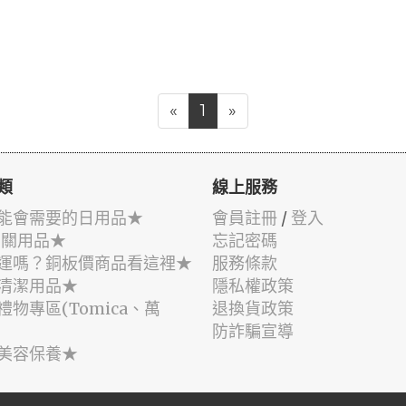
«
1
»
類
線上服務
能會需要的日用品★
會員註冊
/
登入
相關用品★
忘記密碼
運嗎？銅板價商品看這裡★
服務條款
清潔用品★
隱私權政策
禮物專區(Tomica、萬
退換貨政策
防詐騙宣導
美容保養★