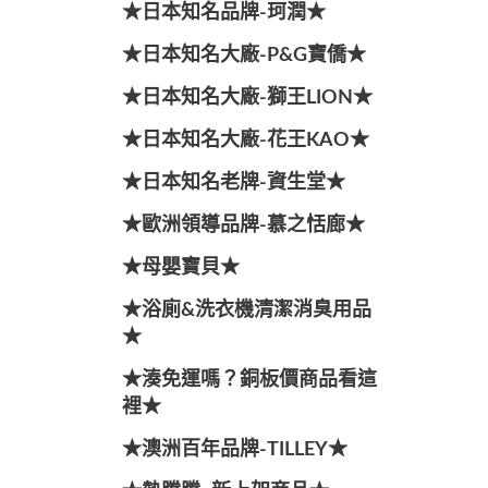
★日本知名品牌-珂潤★
★日本知名大廠-P&G寶僑★
★日本知名大廠-獅王LION★
★日本知名大廠-花王KAO★
★日本知名老牌-資生堂★
★歐洲領導品牌-慕之恬廊★
★母嬰寶貝★
★浴廁&洗衣機清潔消臭用品
★
★湊免運嗎？銅板價商品看這
裡★
★澳洲百年品牌-TILLEY★