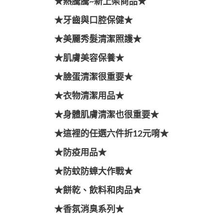
★熱騰騰~新上架商品★
★牙齒與口腔保健★
★美麗秀髮清潔照護★
★肌膚美容保養★
★臉蛋清潔很重要★
★衣物清潔用品★
★身體肌膚清潔也很重要★
★這裡的任選六件折12元唷★
★防疫用品★
★防蚊防蟑大作戰★
★餅乾、飲料和肉品★
★香氛消臭系列★