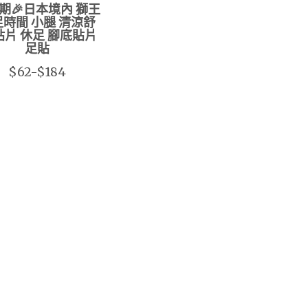
期🎉日本境內 獅王
時間 小腿 清涼舒
貼片 休足 腳底貼片
足貼
$62-$184