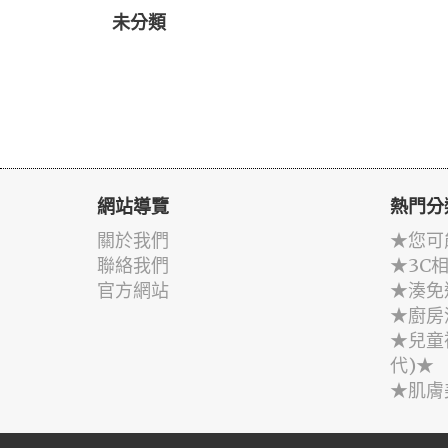
未分類
網站導覽
熱門分
關於我們
★您可
聯絡我們
★3C
官方網站
★湊免
★廚房
★兒童
代)★
★肌膚