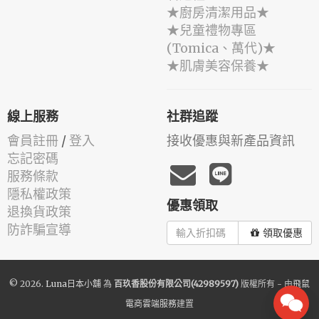
★廚房清潔用品★
★兒童禮物專區
(Tomica、萬代)★
★肌膚美容保養★
線上服務
社群追蹤
會員註冊
/
登入
接收優惠與新產品資訊
忘記密碼
服務條款
隱私權政策
優惠領取
退換貨政策
防詐騙宣導
領取優惠
© 2026.
Luna日本小舖
為
百玖香股份有限公司(42989597)
版權所有 - 由
飛鼠
電商雲端服務
建置