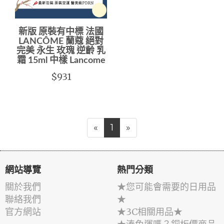
新版 原裝有中標 法國
LANCÔME 蘭蔻 絕對
完美 永生 玫瑰 逆齡 乳
霜 15ml 中樣 Lancome
$931
«
1
»
網站導覽
熱門分類
關於我們
★您可能會需要的日用品
聯絡我們
★
官方網站
★3C相關用品★