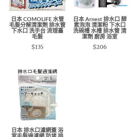
日本 COMOLIFE 水管
日本 Arnest 排水口 酵
毛髮分解清潔劑 排水管
素泡泡 清潔粉 下水口
下水口 洗手台 流理臺
洗碗槽 水槽 排水管 清
毛髮
潔劑 廚房 浴室
$135
$206
日本 排水口濾網蓋 浴
室毛髮過濾網 防堵 排