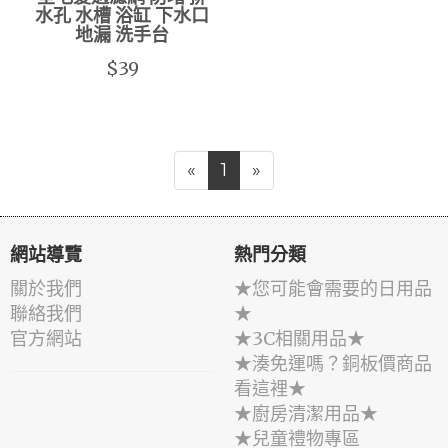
水孔 水槽 浴缸 下水口
地漏 洗手台
$39
«
1
»
網站導覽
熱門分類
關於我們
★您可能會需要的日用品
聯絡我們
★
官方網站
★3C相關用品★
★湊免運嗎？銅板價商品
看這裡★
★廚房清潔用品★
★兒童禮物專區