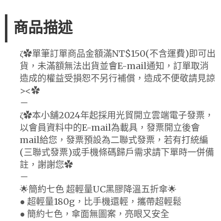
商品描述
ζ✿單筆訂單商品金額滿NT$150(不含運費)即可出
貨，未滿額無法出貨並會E-mail通知，訂單取消
造成的權益受損恕不另行補償，造成不便敬請見諒
><✿
－
ζ✿本小舖2024年起採用光貿開立雲端電子發票，
以會員資料中的E-mail為載具，發票開立後會
mail給您，發票預設為二聯式發票，若有打統編
(三聯式發票)或手機條碼歸戶需求請下單時一併備
註，謝謝您✿
－
🌟簡約七色 超輕量UC黑膠降溫五折傘🌟
● 超輕量180g，比手機還輕，攜帶超輕鬆
● 簡約七色，傘面無圖案，亮眼又安全