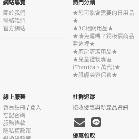
網站導覽
熱門分類
關於我們
★您可能會需要的日用品
聯絡我們
★
官方網站
★3C相關用品★
★湊免運嗎？銅板價商品
看這裡★
★廚房清潔用品★
★兒童禮物專區
(Tomica、萬代)★
★肌膚美容保養★
線上服務
社群追蹤
會員註冊
/
登入
接收優惠與新產品資訊
忘記密碼
服務條款
隱私權政策
優惠領取
退換貨政策