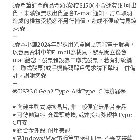
ζ✿單筆訂單商品金額滿NT$150(不含運費)即可出
貨，未滿額無法出貨並會E-mail通知，訂單取消
造成的權益受損恕不另行補償，造成不便敬請見諒
><✿
－
ζ✿本小舖2024年起採用光貿開立雲端電子發票，
以會員資料中的E-mail為載具，發票開立後會
mail給您，發票預設為二聯式發票，若有打統編
(三聯式發票)或手機條碼歸戶需求請下單時一併備
註，謝謝您✿
－
🌟USB3.0 Gen2 Type-A轉Type-C 轉接器🌟
♥ 內建主動式轉換晶片, 非一般便宜無晶片產品
♥ 可傳輸資料, 充電頭轉換, 或連接特殊規格Type-
C耳麥
♥ 鋁合金外殼, 耐用美觀
♥ Windows/Mac電腦筆電隨插即用, 不需安裝軟