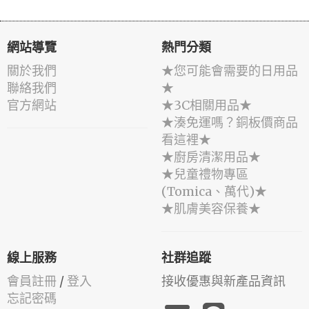
網站導覽
熱門分類
關於我們
★您可能會需要的日用品
聯絡我們
★
官方網站
★3C相關用品★
★湊免運嗎？銅板價商品
看這裡★
★廚房清潔用品★
★兒童禮物專區
(Tomica、萬代)★
★肌膚美容保養★
線上服務
社群追蹤
會員註冊
/
登入
接收優惠與新產品資訊
忘記密碼