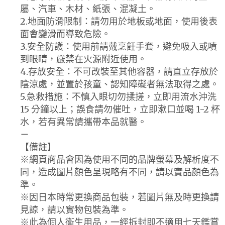
屬、汽車、木材、紙張、混凝土。
2.地面防滑限制：請勿用於地板或地面，使用後表
面會變滑而導致危險。
3.安全防護：使用前請戴烹飪手套，避免吸入或噴
到眼睛，嚴禁在火源附近使用。
4.存放安全：不可改裝至其他容器，請直立存放於
陰涼處，並置於孩童、認知障礙者無法取得之處。
5.急救措施：不慎入眼切勿揉搓，立即用流水沖洗
15 分鐘以上；誤食請勿催吐，立即漱口並喝 1-2 杯
水，若有異常請攜帶本品就醫。
－
【備註】
※網頁商品會因為使用不同的品牌螢幕及解析度不
同，造成圖片顏色呈現略有不同，請以實品顏色為
準。
※因日本時常更換商品包裝，若圖片無及時更換請
見諒，請以實物包裝為準。
※此為個人衛生用品，一經拆封即不適用七天鑑賞