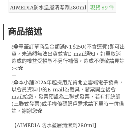
AIMEDIA防水塗層清潔劑280ml
現貨 89 件
商品描述
ζ✿單筆訂單商品金額滿NT$150(不含運費)即可出
貨，未滿額無法出貨並會E-mail通知，訂單取消
造成的權益受損恕不另行補償，造成不便敬請見諒
><✿
－
ζ✿本小舖2024年起採用光貿開立雲端電子發票，
以會員資料中的E-mail為載具，發票開立後會
mail給您，發票預設為二聯式發票，若有打統編
(三聯式發票)或手機條碼歸戶需求請下單時一併備
註，謝謝您✿
－
【AIMEDIA 防水塗層清潔劑280ml】