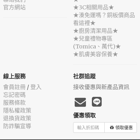
官方網站
★3C相關用品★
★湊免運嗎？銅板價商品
看這裡★
★廚房清潔用品★
★兒童禮物專區
(Tomica、萬代)★
★肌膚美容保養★
線上服務
社群追蹤
會員註冊
/
登入
接收優惠與新產品資訊
忘記密碼
服務條款
隱私權政策
優惠領取
退換貨政策
防詐騙宣導
領取優惠