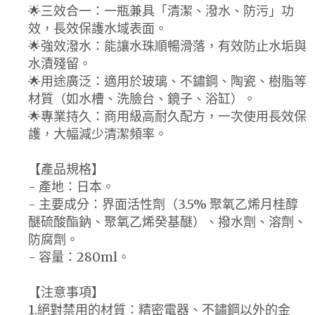
🌟三效合一：一瓶兼具「清潔、潑水、防污」功
效，長效保護水域表面。
🌟強效潑水：能讓水珠順暢滑落，有效防止水垢與
水漬殘留。
🌟用途廣泛：適用於玻璃、不鏽鋼、陶瓷、樹脂等
材質（如水槽、洗臉台、鏡子、浴缸）。
🌟專業持久：商用級高耐久配方，一次使用長效保
護，大幅減少清潔頻率。
【產品規格】
- 產地：日本。
- 主要成分：界面活性劑（3.5% 聚氧乙烯月桂醇
醚硫酸酯鈉、聚氧乙烯癸基醚）、撥水劑、溶劑、
防腐劑。
- 容量：280ml。
【注意事項】
1.絕對禁用的材質：精密電器、不鏽鋼以外的金