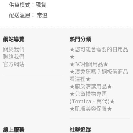
供貨模式：現貨
配送溫層： 常溫
網站導覽
熱門分類
關於我們
★您可能會需要的日用品
聯絡我們
★
官方網站
★3C相關用品★
★湊免運嗎？銅板價商品
看這裡★
★廚房清潔用品★
★兒童禮物專區
(Tomica、萬代)★
★肌膚美容保養★
線上服務
社群追蹤