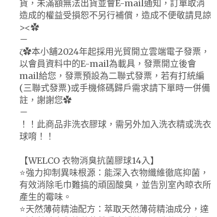
貨，未滿額無法出貨並會E-mail通知，訂單取消
造成的權益受損恕不另行補償，造成不便敬請見諒
><✿
－
ζ✿本小舖2024年起採用光貿開立雲端電子發票，
以會員資料中的E-mail為載具，發票開立後會
mail給您，發票預設為二聯式發票，若有打統編
(三聯式發票)或手機條碼歸戶需求請下單時一併備
註，謝謝您✿
－
！！此商品非洗衣膠球，需另外加入洗衣精或洗衣
球唷！！
【WELCO 衣物消臭抗菌膠球14入】
⭐️強力抑制異味根源：能深入衣物纖維徹底抑菌，
有效消除毛巾難搞的頑固酸臭，並告別室內晾衣所
產生的霉味。
⭐️天然薄荷精油配方：萃取天然薄荷精油成分，達