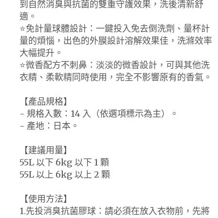
到自然消臭與抗菌的雙重守護效果，洗後清新舒
適。
⭐️免計量球體設計：一鍵投入免去倒洗劑、量杯計
量的煩惱，出色的外膜設計溶解效果佳，洗滌效率
大幅提升。
⭐️微香配方不刺鼻：淡淡的微香設計，可與其他洗
衣精、柔軟精同時使用，完全不影響原有的香氣。
【產品規格】
- 規格入數：14 入（依選項標示為主）。
- 產地：日本。
【建議用量】
55L 以下 6kg 以下 1 顆
55L 以上 6kg 以上 2 顆
【使用方法】
1.先投消臭抗菌膠球：請必須在放入衣物前，先將