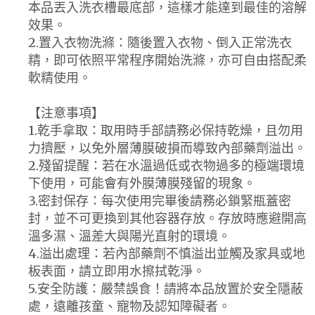
本品丟入洗衣槽最底部，這樣才能達到最佳的溶解
效果。
2.置入衣物洗滌：隨後置入衣物、倒入正常洗衣
精，即可依照平常程序開始洗滌，亦可自由搭配柔
軟精使用。
【注意事項】
1.乾手拿取：取用時手部請務必保持乾燥，且勿用
力擠壓，以免外層薄膜破損而導致內部藥劑溢出。
2.殘留提醒：若在水溫過低或衣物過多的極端環境
下使用，可能會有外膜薄膜殘留的現象。
3.密封保存：每次使用完畢後請務必鎖緊瓶蓋密
封，並不可更換到其他容器存放。存放時應避開高
溫多濕、溫差大與陽光直射的環境。
4.溢出處理：若內部藥劑不慎溢出並觸及家具或地
板表面，請立即用水擦拭乾淨。
5.安全防護：嚴禁誤食！請將本品放置於安全隱蔽
處，遠離孩童、寵物及認知障礙者。