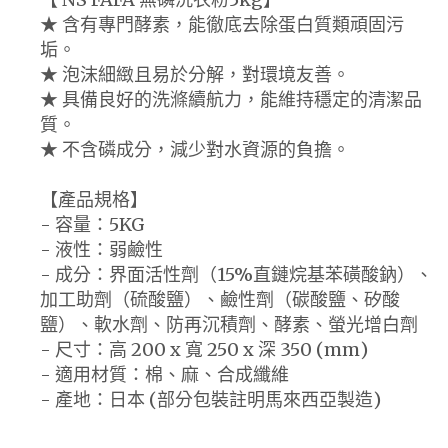
★ 含有專門酵素，能徹底去除蛋白質類頑固污
垢。
★ 泡沫細緻且易於分解，對環境友善。
★ 具備良好的洗滌續航力，能維持穩定的清潔品
質。
★ 不含磷成分，減少對水資源的負擔。
【產品規格】
- 容量：5KG
- 液性：弱鹼性
- 成分：界面活性劑（15%直鏈烷基苯磺酸鈉）、
加工助劑（硫酸鹽）、鹼性劑（碳酸鹽、矽酸
鹽）、軟水劑、防再沉積劑、酵素、螢光增白劑
- 尺寸：高 200 x 寬 250 x 深 350 (mm)
- 適用材質：棉、麻、合成纖維
- 產地：日本 (部分包裝註明馬來西亞製造)