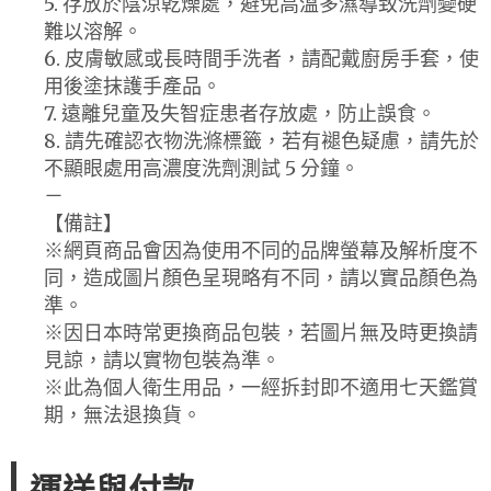
5. 存放於陰涼乾燥處，避免高溫多濕導致洗劑變硬
難以溶解。
6. 皮膚敏感或長時間手洗者，請配戴廚房手套，使
用後塗抹護手產品。
7. 遠離兒童及失智症患者存放處，防止誤食。
8. 請先確認衣物洗滌標籤，若有褪色疑慮，請先於
不顯眼處用高濃度洗劑測試 5 分鐘。
－
【備註】
※網頁商品會因為使用不同的品牌螢幕及解析度不
同，造成圖片顏色呈現略有不同，請以實品顏色為
準。
※因日本時常更換商品包裝，若圖片無及時更換請
見諒，請以實物包裝為準。
※此為個人衛生用品，一經拆封即不適用七天鑑賞
期，無法退換貨。