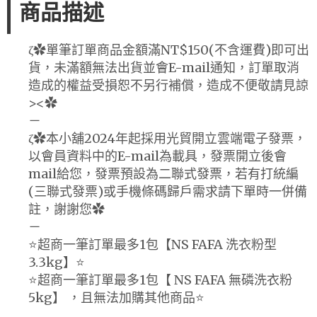
商品描述
ζ✿單筆訂單商品金額滿NT$150(不含運費)即可出
貨，未滿額無法出貨並會E-mail通知，訂單取消
造成的權益受損恕不另行補償，造成不便敬請見諒
><✿
－
ζ✿本小舖2024年起採用光貿開立雲端電子發票，
以會員資料中的E-mail為載具，發票開立後會
mail給您，發票預設為二聯式發票，若有打統編
(三聯式發票)或手機條碼歸戶需求請下單時一併備
註，謝謝您✿
－
⭐️超商一筆訂單最多1包【NS FAFA 洗衣粉型
3.3kg】⭐️
⭐️超商一筆訂單最多1包【 NS FAFA 無磷洗衣粉
5kg】 ，且無法加購其他商品⭐️