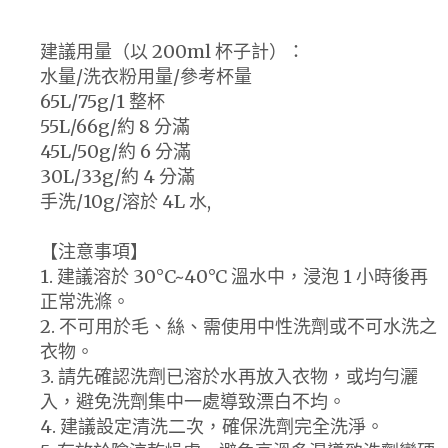
建議用量（以 200ml 杯子計）：
水量/洗衣粉用量/參考杯量
65L/75g/1 整杯
55L/66g/約 8 分滿
45L/50g/約 6 分滿
30L/33g/約 4 分滿
手洗/10g/溶於 4L 水,
【注意事項】
1. 建議溶於 30°C~40°C 溫水中，浸泡 1 小時後再
正常洗滌。
2. 不可用於毛、絲、需使用中性洗劑或不可水洗之
衣物。
3. 請先確認洗劑已溶於水再放入衣物，或均勻灑
入，避免洗劑集中一處導致漂白不均。
4. 建議設定清洗二次，確保洗劑完全洗淨。