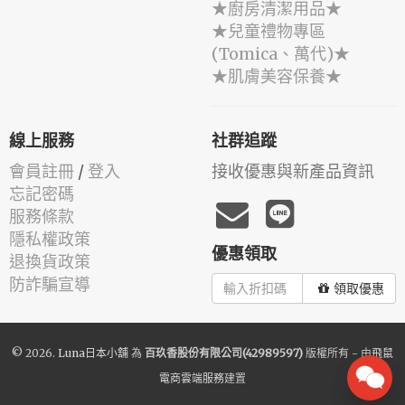
★廚房清潔用品★
★兒童禮物專區
(Tomica、萬代)★
★肌膚美容保養★
線上服務
社群追蹤
會員註冊
/
登入
接收優惠與新產品資訊
忘記密碼
服務條款
隱私權政策
優惠領取
退換貨政策
防詐騙宣導
領取優惠
© 2026.
Luna日本小舖
為
百玖香股份有限公司(42989597)
版權所有 - 由
飛鼠
電商雲端服務
建置