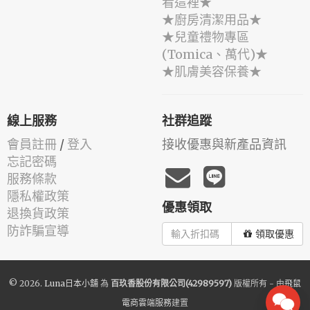
看這裡★
★廚房清潔用品★
★兒童禮物專區
(Tomica、萬代)★
★肌膚美容保養★
線上服務
社群追蹤
會員註冊
/
登入
接收優惠與新產品資訊
忘記密碼
服務條款
隱私權政策
優惠領取
退換貨政策
防詐騙宣導
領取優惠
© 2026.
Luna日本小舖
為
百玖香股份有限公司(42989597)
版權所有 - 由
飛鼠
電商雲端服務
建置