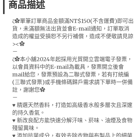
商品描述
ζ✿單筆訂單商品金額滿NT$150(不含運費)即可出
貨，未滿額無法出貨並會E-mail通知，訂單取消
造成的權益受損恕不另行補償，造成不便敬請見諒
><✿
－
ζ✿本小舖2024年起採用光貿開立雲端電子發票，
以會員資料中的E-mail為載具，發票開立後會
mail給您，發票預設為二聯式發票，若有打統編
(三聯式發票)或手機條碼歸戶需求請下單時一併備
註，謝謝您✿
－
♥ 精選天然香料，打造如高級香水般多層次且深邃
的持久香氣。
♥ 新改良配方能快速分解汗味、菸味、油煙及食物
殘留異味。
♥ 添加抗菌成分，有效去除衣物與布製品上的細菌