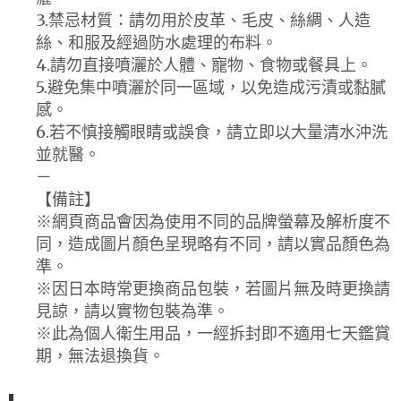
3.禁忌材質：請勿用於皮革、毛皮、絲綢、人造
絲、和服及經過防水處理的布料。
4.請勿直接噴灑於人體、寵物、食物或餐具上。
5.避免集中噴灑於同一區域，以免造成污漬或黏膩
感。
6.若不慎接觸眼睛或誤食，請立即以大量清水沖洗
並就醫。
－
【備註】
※網頁商品會因為使用不同的品牌螢幕及解析度不
同，造成圖片顏色呈現略有不同，請以實品顏色為
準。
※因日本時常更換商品包裝，若圖片無及時更換請
見諒，請以實物包裝為準。
※此為個人衛生用品，一經拆封即不適用七天鑑賞
期，無法退換貨。