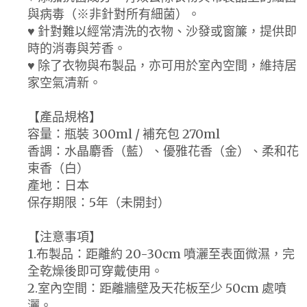
與病毒（※非針對所有細菌）。
♥ 針對難以經常清洗的衣物、沙發或窗簾，提供即
時的消毒與芳香。
♥ 除了衣物與布製品，亦可用於室內空間，維持居
家空氣清新。
【產品規格】
容量：瓶裝 300ml / 補充包 270ml
香調：水晶麝香（藍）、優雅花香（金）、柔和花
束香（白）
產地：日本
保存期限：5年（未開封）
【注意事項】
1.布製品：距離約 20-30cm 噴灑至表面微濕，完
全乾燥後即可穿戴使用。
2.室內空間：距離牆壁及天花板至少 50cm 處噴
灑。