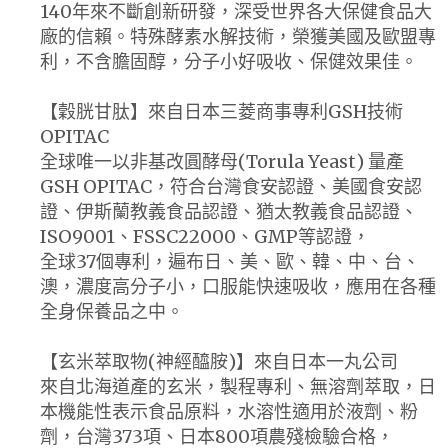
140年來不斷創新研發，深受世界各大保健食品大
廠的信賴。特殊酵素水解技術，榮獲美國及歐盟專
利，不含膽固醇，分子小好吸收、保健效果佳。
【穀胱甘肽】來自日本三菱商事專利GSH技術
OPITAC
全球唯一以非基改圓酵母(Torula Yeast) 量產
GSH OPITAC，符合台灣食安認證、美國食安認
證、伊斯蘭教義食品認證、猶太教義食品認證、
ISO9001、FSSC22000、GMP等認證，
全球37個專利，遍布日、美、歐、韓、中、台、
澳，濃度高分子小，口服能快速吸收，應用在各種
全身保養品之中。
【玄米萃取物(神經醯胺)】來自日本一丸公司
來自北海道產的玄米，製程專利、無溶劑萃取，日
本機能性表示食品原料，水溶性適用於液劑、粉
劑，台灣373項、日本800項農殘檢驗合格，