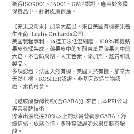
獲得ISO9001、14001、GMP認證，應用於多種
保養品中，針對皮膚保溼。
【蘋果皮粉末】加拿大產出，來自美國有機蘋果醬
生產商-Leahy Orchards公司
美國製程專利，14道工法低溫細磨，100%有機蘋
果皮乾燥製成，蘋果皮中的多酚含量是蘋果肉中的
六倍，不含防腐劑、人工色素、添加劑、麩質和乳
製品。
多項認證：法國天然有機、美國天然有機、加拿大
天然有機、KOSHER認證、非基因改造生物認
證、素食可食。
【麩胺酸發酵物粉(含GABA)】來自日本PFI公司
專業發酵技術
淬湅出濃度達20%以上的珍貴營養素GABA，舒
緩情緒、放鬆心情，多種實驗證明效果更勝茶胺
酸。