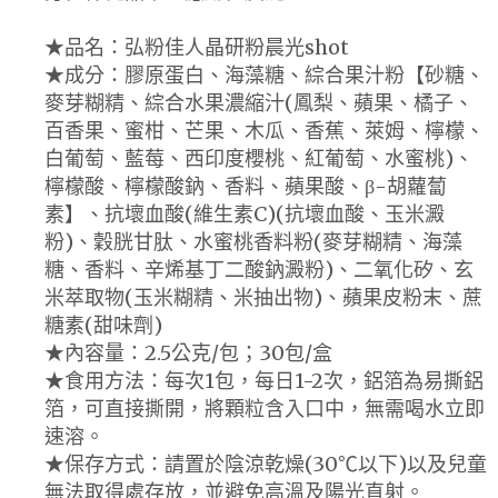
★品名：弘粉佳人晶研粉晨光shot
★成分：膠原蛋白、海藻糖、綜合果汁粉【砂糖、
麥芽糊精、綜合水果濃縮汁(鳳梨、蘋果、橘子、
百香果、蜜柑、芒果、木瓜、香蕉、萊姆、檸檬、
白葡萄、藍莓、西印度櫻桃、紅葡萄、水蜜桃)、
檸檬酸、檸檬酸鈉、香料、蘋果酸、β-胡蘿蔔
素】、抗壞血酸(維生素C)(抗壞血酸、玉米澱
粉)、穀胱甘肽、水蜜桃香料粉(麥芽糊精、海藻
糖、香料、辛烯基丁二酸鈉澱粉)、二氧化矽、玄
米萃取物(玉米糊精、米抽出物)、蘋果皮粉末、蔗
糖素(甜味劑)
★內容量：2.5公克/包；30包/盒
★食用方法：每次1包，每日1-2次，鋁箔為易撕鋁
箔，可直接撕開，將顆粒含入口中，無需喝水立即
速溶。
★保存方式：請置於陰涼乾燥(30℃以下)以及兒童
無法取得處存放，並避免高溫及陽光直射。