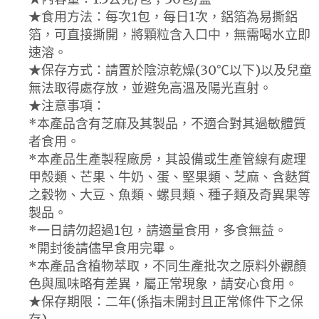
★食用方法：每次1包，每日1次，鋁箔為易撕鋁
箔，可直接撕開，將顆粒含入口中，無需喝水立即
速溶。
★保存方式：請置於陰涼乾燥(30℃以下)以及兒童
無法取得處存放，並避免高溫及陽光直射。
★注意事項：
*本產品含有芝麻及其製品，不適合對其過敏體質
者食用。
*本產品生產製程廠房，其設備或生產管線有處理
甲殼類、芒果、牛奶、蛋、堅果類、芝麻、含麩質
之穀物、大豆、魚類、螺貝類、種子類及奇異果等
製品。
*一日請勿超過1包，請適量食用，多食無益。
*開封後請儘早食用完畢。
*本產品含植物萃取，不同生產批次之原料外觀顏
色與風味略有差異，屬正常現象，請安心食用。
★保存期限：二年(係指未開封且正常條件下之保