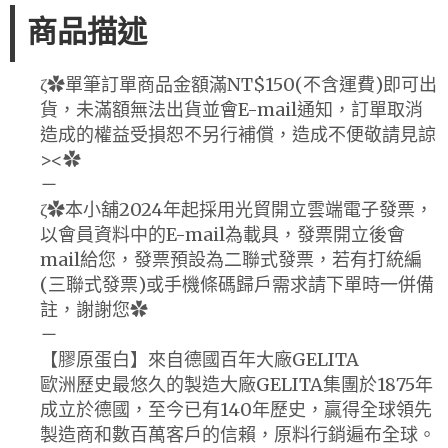
商品描述
ζ✿單筆訂單商品金額滿NT$150(不含運費)即可出
貨，未滿額無法出貨並會E-mail通知，訂單取消
造成的權益受損恕不另行補償，造成不便敬請見諒
><✿
－
ζ✿本小舖2024年起採用光貿開立雲端電子發票，
以會員資料中的E-mail為載具，發票開立後會
mail給您，發票預設為二聯式發票，若有打統編
(三聯式發票)或手機條碼歸戶需求請下單時一併備
註，謝謝您✿
－
【膠原蛋白】來自德國百年大廠GELITA
歐洲歷史最悠久的製造大廠GELITA集團於1875年
成立於德國，至今已有140年歷史，贏得全球領先
製造商和數百萬客戶的信賴，原料行銷遍布全球。