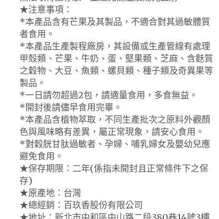
★注意事項：
*本產品含有芒果及其製品，不適合對其過敏體質
者食用。
*本產品生產製程廠房，其設備或生產管線有處理
甲殼類、芒果、牛奶、蛋、堅果類、芝麻、含麩質
之穀物、大豆、魚類、螺貝類、種子類及奇異果等
製品。
*一日請勿超過2包，請適量食用，多食無益。
*開封後請儘早食用完畢。
*本產品含植物萃取，不同生產批次之原料外觀顏
色與風味略有差異，屬正常現象，請安心食用。
*對穀胱甘肽過敏者、孕婦、哺乳婦女及嬰幼兒應
避免食用。
★保存期限：二年(係指未開封且正常條件下之保
存)
★原產地：台灣
★總經銷：百玖香股份有限公司
★地址：新北市中和區中山路二段380巷14號3樓