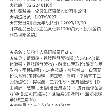
★電話：02-22481186
★研發監製：優良生技醫藥股份有限公司
★製造批號：LOT6V827
★有效日期(西元年/月/日)：2027/12/30
【本產品已投保產品責任險1000萬元，投保金額
非為理賠金額】
★品名：弘粉佳人晶研粉星月shot
★成分：葡萄糖、麩胺酸發酵物粉(含GABA)(氧
化澱粉、麩胺酸發酵物)、酸棗仁萃取粉(酸棗仁萃
取物、麥芽糊精)、L-色胺酸、膠原蛋白、白葡萄
粉末香料(麥芽糊精、海藻糖、香料、辛烯基丁二
酸鈉澱粉)、檸檬酸、二氧化矽、芝麻抽出物【D-
山梨醇、芝麻抽出物(含芝麻素)】、流行鏈球菌發
酵物(含透明質酸鈉)、蔗糖素(甜味劑)、鹽酸吡哆
辛(維生素B6)
★內容量：1.5公克/包；30包/盒