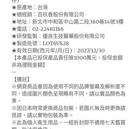
存)
★原產地：台灣
★總經銷：百玖香股份有限公司
★地址：新北市中和區中山路二段380巷14號3樓
★電話：02-22481186
★研發監製：優良生技醫藥股份有限公司
★製造批號：LOT6V828
★有效日期(西元年/月/日)：2027/12/30
【本產品已投保產品責任險1000萬元，投保金額
非為理賠金額】
－
【備註】
※網頁商品會因為使用不同的品牌螢幕及解析度不
同，造成圖片顏色呈現略有不同，請以實品顏色為
準。
※因日本時常更換商品包裝，若圖片無及時更換請
見諒，請以實物包裝為準。
※此為個人衛生用品，一經拆封即不適用七天鑑賞