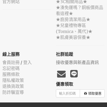
官方網站
★3C相關用品★
★湊免運嗎？銅板價商品
看這裡★
★廚房清潔用品★
★兒童禮物專區
(Tomica、萬代)★
★肌膚美容保養★
線上服務
社群追蹤
會員註冊
/
登入
接收優惠與新產品資訊
忘記密碼
服務條款
隱私權政策
優惠領取
退換貨政策
防詐騙宣導
領取優惠