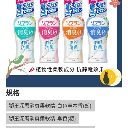
規格
獅王深層消臭柔軟精-白色草本香(藍)
獅王深層消臭柔軟精-皂香(橘)