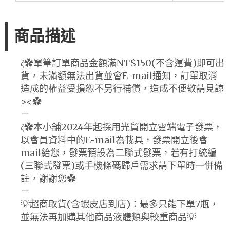
商品描述
ζ✿單筆訂單商品金額滿NT$150(不含運費)即可出
貨，未滿額無法出貨並會E-mail通知，訂單取消
造成的權益受損恕不另行補償，造成不便敬請見諒
><✿
－
ζ✿本小舖2024年起採用光貿開立雲端電子發票，
以會員資料中的E-mail為載具，發票開立後會
mail給您，發票預設為二聯式發票，若有打統編
(三聯式發票)或手機條碼歸戶需求請下單時一併備
註，謝謝您✿
－
💡超商取貨(含蝦皮店到店)：最多只能下單7瓶，
並無法再加購其他商品液體類與較重商品💡