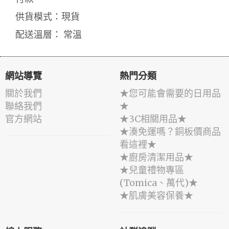
供貨模式：現貨
配送溫層： 常溫
網站導覽
熱門分類
關於我們
★您可能會需要的日用品
聯絡我們
★
官方網站
★3C相關用品★
★湊免運嗎？銅板價商品
看這裡★
★廚房清潔用品★
★兒童禮物專區
(Tomica、萬代)★
★肌膚美容保養★