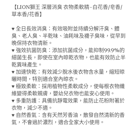
【LION獅王 深層消臭 衣物柔軟精-白花香/皂香/
草本香/花香】
♥ 全日長效消臭：有效吸附並持續分解汗臭、體
臭、老人臭、半乾味、油耗味及襪子臭味，從早到
晚保持衣物清新。
♥ 強效抗菌防臭：添加抗菌成分，能抑制99.9%的
細菌生長，即使在室內晾乾衣物，也能有效防止半
乾異味產生。
♥ 加速快乾：有效減少脫水後衣物含水量，縮短晾
曬時間，特別適合室內晾衣。
♥ 極致柔軟：採用植物性柔軟成分，使每根衣物纖
維變得柔軟親膚，嬰幼兒衣物也能安心使用。
♥ 多重防護：具備抗靜電效果，能防止花粉附著於
衣物，減少不適。
♥ 自然香氣：含有天然芳香油，散發自然清新的香
氣，不會過於濃烈，適合全家大小使用。