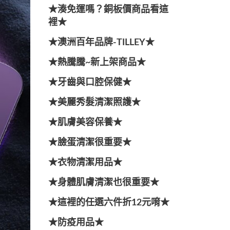
★湊免運嗎？銅板價商品看這
裡★
★澳洲百年品牌-TILLEY★
★熱騰騰~新上架商品★
★牙齒與口腔保健★
★美麗秀髮清潔照護★
★肌膚美容保養★
★臉蛋清潔很重要★
★衣物清潔用品★
★身體肌膚清潔也很重要★
★這裡的任選六件折12元唷★
★防疫用品★