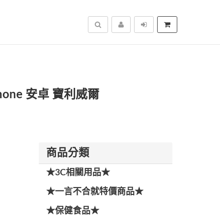
搜尋
Phone 安卓 寶利威爾
商品分類
★3C相關用品★
★一言不合就特價商品★
★保健食品★