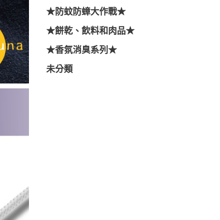
★防蚊防蟑大作戰★
★餅乾、飲料和肉品★
★香氛消臭系列★
未分類