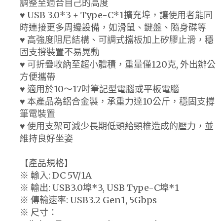
調整至適合自己的高度
♥ USB 3.0*3 + Type-C*1擴充埠，讓使用者能同
時連接更多周邊設備，如滑鼠、鍵盤、隨身碟等
♥ 高強度阻尼結構、可調式擋板加上矽膠止滑，穩
固支撐裝置不易晃動
♥ 可折疊收納至超小體積，重量僅120克, 外出辦公
方便攜帶
♥ 適用於10～17吋筆記型電腦或平板電腦
♥ 本產品為鋁合金製，承重力達10公斤，穩固支撐
筆電裝置
♥ 使用支架可減少長期低頭給頸椎造成的壓力，並
維持良好坐姿
【產品規格】
※ 輸入: DC 5V/1A
※ 輸出: USB3.0埠*3, USB Type-C埠*1
※ 傳輸速率: USB3.2 Gen1, 5Gbps
※ 尺寸：