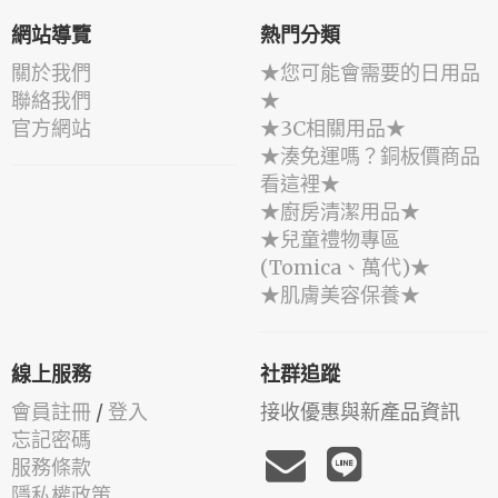
網站導覽
熱門分類
關於我們
★您可能會需要的日用品
聯絡我們
★
官方網站
★3C相關用品★
★湊免運嗎？銅板價商品
看這裡★
★廚房清潔用品★
★兒童禮物專區
(Tomica、萬代)★
★肌膚美容保養★
線上服務
社群追蹤
會員註冊
/
登入
接收優惠與新產品資訊
忘記密碼
服務條款
隱私權政策