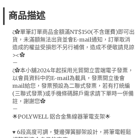
商品描述
ζ✿單筆訂單商品金額滿NT$150(不含運費)即可出
貨，未滿額無法出貨並會E-mail通知，訂單取消
造成的權益受損恕不另行補償，造成不便敬請見諒
><✿
－
ζ✿本小舖2024年起採用光貿開立雲端電子發票，
以會員資料中的E-mail為載具，發票開立後會
mail給您，發票預設為二聯式發票，若有打統編
(三聯式發票)或手機條碼歸戶需求請下單時一併備
註，謝謝您✿
－
🌟POLYWELL 鋁合金集線器筆電支架🌟
♥ 6段高度可調，雙邊彈簧腳架設計，將筆電輕鬆