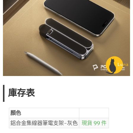
庫存表
顏色
鋁合金集線器筆電支架-灰色
現貨 99 件